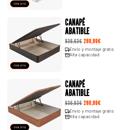
-70% DTO
CANAPÉ
ABATIBLE
Precio
936,63€
280,99€
Precio
Precio
habitual
de
habitual
Envío y montaje gratis
Alta capacidad
oferta
-70% DTO
CANAPÉ
ABATIBLE
Precio
936,63€
280,99€
Precio
Precio
habitual
de
habitual
Envío y montaje gratis
Alta capacidad
oferta
-70% DTO