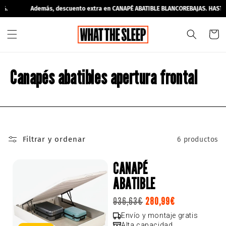
Ir
.
Además, descuento extra en CANAPÉ ABATIBLE BLANCO
REBAJAS. HASTA 
directamente
al contenido
Carrit
Canapés abatibles apertura frontal
Filtrar y ordenar
6 productos
CANAPÉ
ABATIBLE
Precio
936,63€
280,99€
Precio
Precio
habitual
de
habitual
Envío y montaje gratis
Alta capacidad