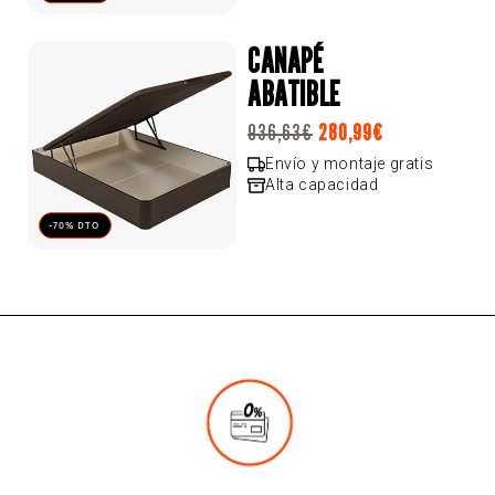
CANAPÉ
ABATIBLE
Precio
936,63€
280,99€
Precio
Precio
habitual
de
habitual
Envío y montaje gratis
Alta capacidad
oferta
-70% DTO