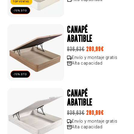
oferta
TOP VENTAS
-70% DTO
CANAPÉ
ABATIBLE
Precio
936,63€
280,99€
Precio
Precio
habitual
de
habitual
Envío y montaje gratis
Alta capacidad
oferta
-70% DTO
CANAPÉ
ABATIBLE
Precio
936,63€
280,99€
Precio
Precio
habitual
de
habitual
Envío y montaje gratis
Alta capacidad
oferta