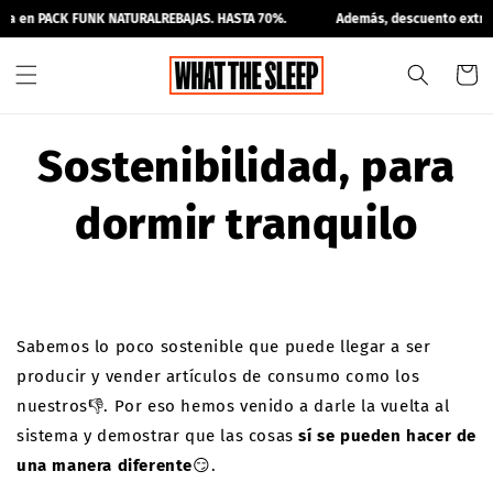
Ir
a en PACK FUNK NATURAL
REBAJAS. HASTA 70%.
Además, descuento extra 
directamente
al contenido
Carrit
Sostenibilidad, para
dormir tranquilo
Sabemos lo poco sostenible que puede llegar a ser
producir y vender artículos de consumo como los
nuestros👎. Por eso hemos venido a darle la vuelta al
sistema y demostrar que las cosas
sí se pueden hacer de
una manera diferente
😏.